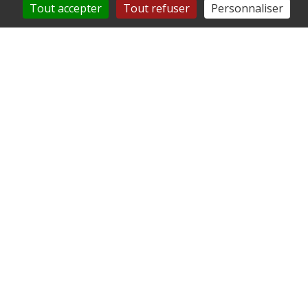
Tout accepter
Tout refuser
Personnaliser
Transport partagé
Tout replier
Tout déplier
Qui peut bénéficier du remboursement des frais
de transport pour des soins ou examens ou un
retour chez soi après une hospitalisation ?
Quelle est la procédure pour la prise en charge
des frais de transport pour des soins ou
examens ou un retour chez soi après une
hospitalisation ?
Quels sont les moyens de transport
remboursables par l'Assurance maladie ?