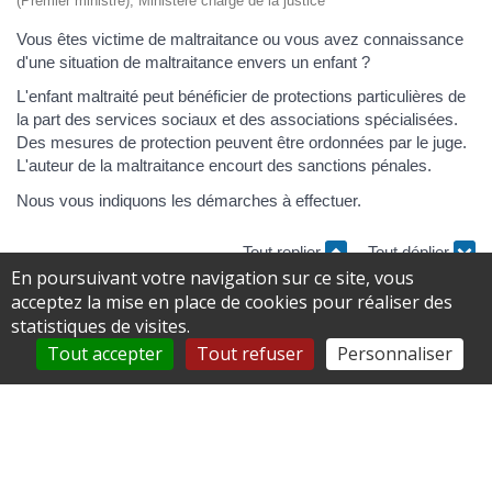
(Premier ministre), Ministère chargé de la justice
Vous êtes victime de maltraitance ou vous avez connaissance
d'une situation de maltraitance envers un enfant ?
L'enfant maltraité peut bénéficier de protections particulières de
la part des services sociaux et des associations spécialisées.
Des mesures de protection peuvent être ordonnées par le juge.
L'auteur de la maltraitance encourt des sanctions pénales.
Nous vous indiquons les démarches à effectuer.
Tout replier
Tout déplier
En poursuivant votre navigation sur ce site, vous
acceptez la mise en place de cookies pour réaliser des
Comment est caractérisée la maltraitance ?
statistiques de visites.
Tout accepter
Tout refuser
Personnaliser
Qui doit faire un signalement lorsqu'un enfant
est victime de maltraitance ?
Qui devez-vous contacter en cas de
maltraitance ?