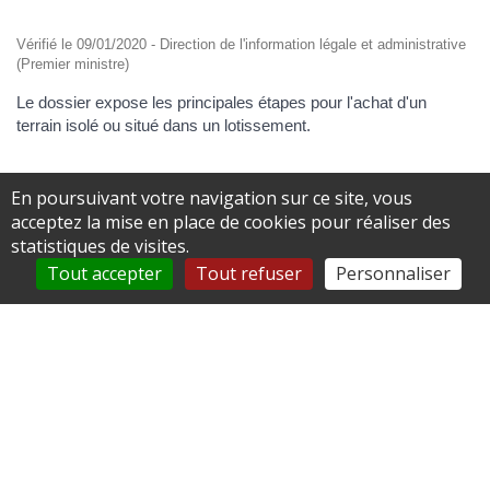
Vérifié le 09/01/2020 - Direction de l'information légale et administrative
(Premier ministre)
Le dossier expose les principales étapes pour l'achat d'un
terrain isolé ou situé dans un lotissement.
Achat d'un terrain isolé
En poursuivant votre navigation sur ce site, vous
acceptez la mise en place de cookies pour réaliser des
Promesse de vente
Acte de vente
statistiques de visites.
Tout accepter
Tout refuser
Personnaliser
Achat d'un terrain situé dans un
lotissement
Promesse de vente
Acte de vente
Services en ligne et formulaires