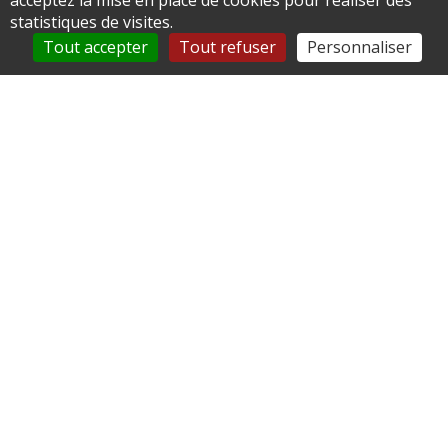
acceptez la mise en place de cookies pour réaliser des
DP
statistiques de visites.
Tout accepter
Tout refuser
Personnaliser
Savoir qui peut déposer une DP
Remplir le dossier de DP
Transmettre le dossier de DP à la mairie ou au
Basu
Connaitre les délais d'instruction d'une DP
Recevoir la décision de la mairie ou du Basu
d'une DP
Afficher la DP sur le terrain
Commencer les travaux